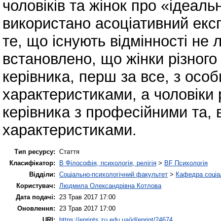
чоловіків та жінок про «ідеаль
використано асоціативний екс
те, що існують відмінності не 
встановлено, що жінки різного
керівника, перш за все, з осо
характеристиками, а чоловіки 
керівника з професійними та, в
характеристиками.
Тип ресурсу:
Стаття
Класифікатор:
B Філософія, психологія, релігія
>
BF Психологія
Відділи:
Соціально-психологічний факультет
>
Кафедра соціал
Користувач:
Людмила Олександрівна Котлова
Дата подачі:
23 Трав 2017 17:00
Оновлення:
23 Трав 2017 17:00
URI:
https://eprints.zu.edu.ua/id/eprint/24674