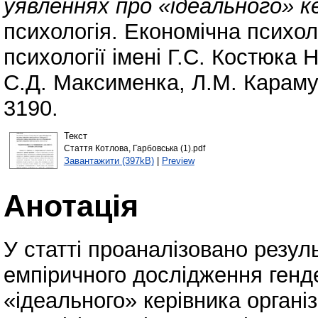
уявленнях про «ідеального» ке
психологія. Економічна психол
психології імені Г.С. Костюка
С.Д. Максименка, Л.М. Караму
3190.
Текст
Стаття Котлова, Гарбовська (1).pdf
Завантажити (397kB)
|
Preview
Анотація
У статті проаналізовано резул
емпіричного дослідження генд
«ідеального» керівника органі