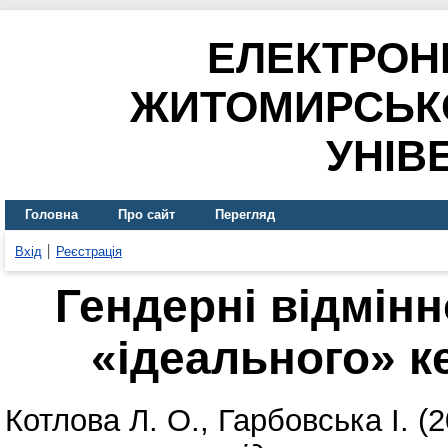
ЕЛЕКТРОН
ЖИТОМИРСЬК
УНІВ
Головна
Про сайт
Перегляд
Вхід
Реєстрація
Гендерні відмінн
«ідеального» ке
Котлова Л. О.
,
Гарбовська І.
(2