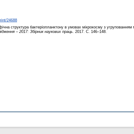
print/24688
ічна структура бактеріопланктону в умовах мікрокосму з угрупованням 
лідження – 2017: Збірник наукових праць
. 2017. С. 146–148.