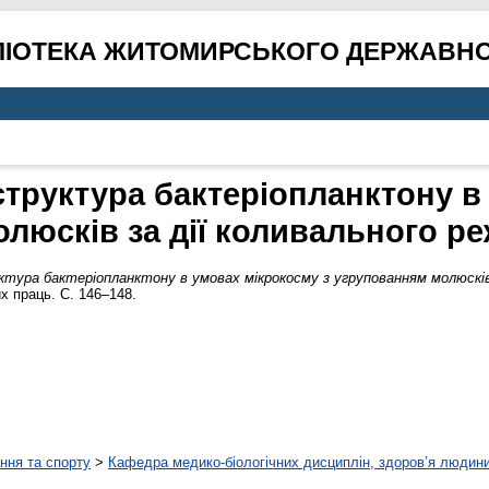
ЛІОТЕКА ЖИТОМИРСЬКОГО ДЕРЖАВНО
структура бактеріопланктону в
олюсків за дії коливального р
тура бактеріопланктону в умовах мікрокосму з угрупованням молюсків
х праць. С. 146–148.
ння та спорту
>
Кафедра медико-біологічних дисциплін, здоров’я людини