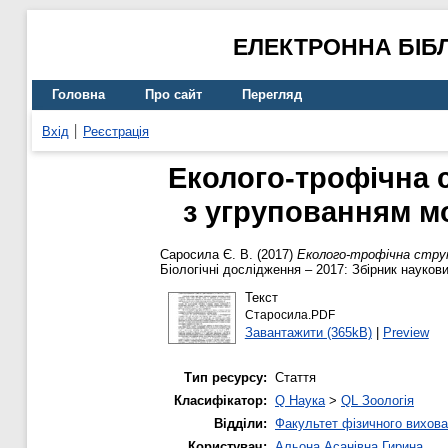
ЕЛЕКТРОННА БІБ
Головна
Про сайт
Перегляд
Вхід
Реєстрація
Еколого-трофічна 
з угрупованням м
Саросила Є. В.
(2017)
Еколого-трофічна струк
Біологічні дослідження – 2017: Збірник наукови
Текст
Старосила.PDF
Завантажити (365kB)
|
Preview
Тип ресурсу:
Стаття
Класифікатор:
Q Наука
>
QL Зоологія
Відділи:
Факультет фізичного вихова
Користувач:
Альона Асанівна Гирина