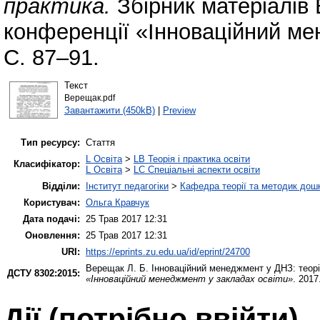
практика.
Збірник матеріалів 
конференції «Інноваційний мен
С. 87–91.
Текст
Верещак.pdf
Завантажити (450kB)
|
Preview
Тип ресурсу:
Стаття
L Освіта
>
LB Теорія і практика освіти
Класифікатор:
L Освіта
>
LC Спеціальні аспекти освіти
Відділи:
Інститут педагогіки
>
Кафедра теорії та методик дошк
Користувач:
Ольга Кравчук
Дата подачі:
25 Трав 2017 12:31
Оновлення:
25 Трав 2017 12:31
URI:
https://eprints.zu.edu.ua/id/eprint/24700
Верещак Л. Б.
Інноваційний менеджмент у ДНЗ: теорі
ДСТУ 8302:2015:
«Інноваційний менеджмент у закладах освіти»
. 2017
Дії ​​(потрібно ввійти)