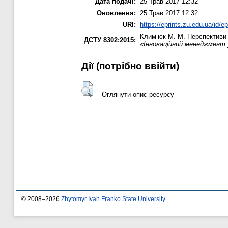
Дата подачі:
25 Трав 2017 12:32
Оновлення:
25 Трав 2017 12:32
URI:
https://eprints.zu.edu.ua/id/e
Клим’юк М. М.
Перспективи 
ДСТУ 8302:2015:
«Інноваційний менеджмент 
Дії ​​(потрібно ввійти)
Оглянути опис ресурсу
© 2008–2026
Zhytomyr Ivan Franko State University