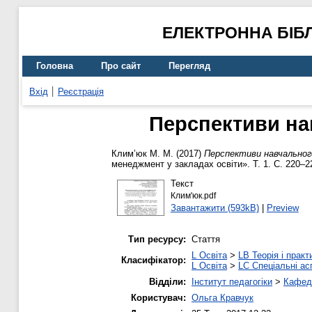
ЕЛЕКТРОННА БІБ
Головна
Про сайт
Перегляд
Вхід
Реєстрація
Перспективи на
Клим’юк М. М.
(2017)
Перспективи навчального
менеджмент у закладах освіти». Т. 1. С. 220–2
Текст
Клим'юк.pdf
Завантажити (593kB)
|
Preview
Тип ресурсу:
Стаття
L Освіта
>
LB Теорія і практ
Класифікатор:
L Освіта
>
LC Спеціальні ас
Відділи:
Інститут педагогіки
>
Кафедр
Користувач:
Ольга Кравчук