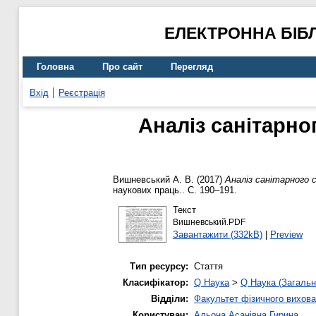
ЕЛЕКТРОННА БІБ
Головна
Про сайт
Перегляд
Вхід
Реєстрація
Аналіз санітарно
Вишневський А. В.
(2017)
Аналіз санітарного 
наукових праць.. С. 190–191.
Текст
Вишневський.PDF
Завантажити (332kB)
|
Preview
Тип ресурсу:
Стаття
Класифікатор:
Q Наука
>
Q Наука (Загальн
Відділи:
Факультет фізичного вихова
Користувач:
Альона Асанівна Гирина