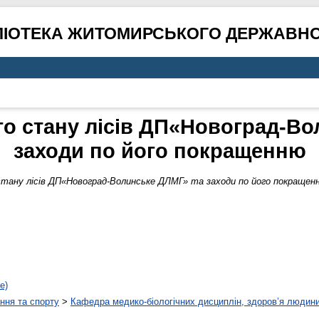
ЛІОТЕКА ЖИТОМИРСЬКОГО ДЕРЖАВНО
го стану лісів ДП«Новоград-В
заходи по його покращенню
стану лісів ДП«Новоград-Волинське ДЛМГ» та заходи по його покращен
е)
ння та спорту
>
Кафедра медико-біологічних дисциплін, здоров’я людини