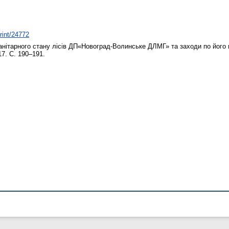
print/24772
анітарного стану лісів ДП«Новоград-Волинське ДЛМГ» та заходи по йог
17. С. 190–191.