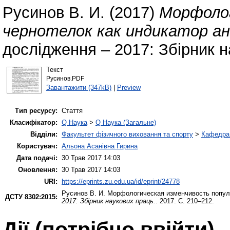
Русинов В. И.
(2017)
Морфолог
чернотелок как индикатор ан
дослідження – 2017: Збірник н
Текст
Русинов.PDF
Завантажити (347kB)
|
Preview
Тип ресурсу:
Стаття
Класифікатор:
Q Наука
>
Q Наука (Загальне)
Відділи:
Факультет фізичного виховання та спорту
>
Кафедра 
Користувач:
Альона Асанівна Гирина
Дата подачі:
30 Трав 2017 14:03
Оновлення:
30 Трав 2017 14:03
URI:
https://eprints.zu.edu.ua/id/eprint/24778
Русинов В. И.
Морфологическая изменчивость популя
ДСТУ 8302:2015:
2017: Збірник наукових праць.
. 2017. С. 210–212.
Дії ​​(потрібно ввійти)