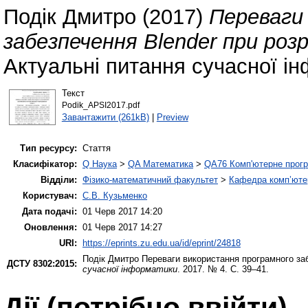
Подік Дмитро
(2017)
Переваги
забезпечення Blender при розр
Актуальні питання сучасної ін
Текст
Podik_APSI2017.pdf
Завантажити (261kB)
|
Preview
Тип ресурсу:
Стаття
Класифікатор:
Q Наука
>
QA Математика
>
QA76 Комп'ютерне прогр
Відділи:
Фізико-математичний факультет
>
Кафедра комп’ютер
Користувач:
С.В. Кузьменко
Дата подачі:
01 Черв 2017 14:20
Оновлення:
01 Черв 2017 14:27
URI:
https://eprints.zu.edu.ua/id/eprint/24818
Подік Дмитро
Переваги використання програмного заб
ДСТУ 8302:2015:
сучасної інформатики
. 2017. № 4. С. 39–41.
Дії ​​(потрібно ввійти)