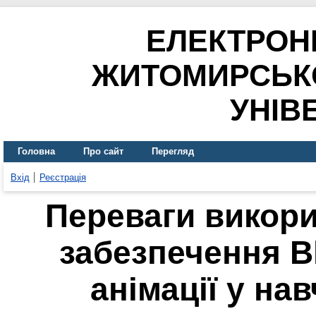
ЕЛЕКТРОН
ЖИТОМИРСЬК
УНІВ
Головна
Про сайт
Перегляд
Вхід
Реєстрація
Переваги викор
забезпечення B
анімації у на