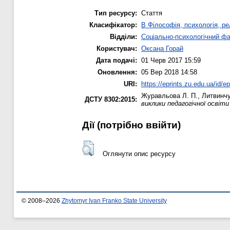
Тип ресурсу:
Стаття
Класифікатор:
B Філософія, психологія, рел
Відділи:
Соціально-психологічний ф
Користувач:
Оксана Горай
Дата подачі:
01 Черв 2017 15:59
Оновлення:
05 Вер 2018 14:58
URI:
https://eprints.zu.edu.ua/id/e
Журавльова Л. П.
,
Литвинчу
ДСТУ 8302:2015:
виклики педагогічної освіт
Дії ​​(потрібно ввійти)
Оглянути опис ресурсу
© 2008–2026
Zhytomyr Ivan Franko State University