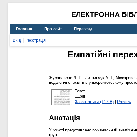
ЕЛЕКТРОННА БІБ
Головна
Про сайт
Перегляд
Вхід
Реєстрація
Емпатійні пере
Журавльова Л. П.
,
Литвинчук А. І.
,
Можаровськ
педагогічної освіти в університетському простор
Текст
11.pdf
Завантажити (149kB)
|
Preview
Анотація
У роботі представлено порівняльний аналіз ем
груп.