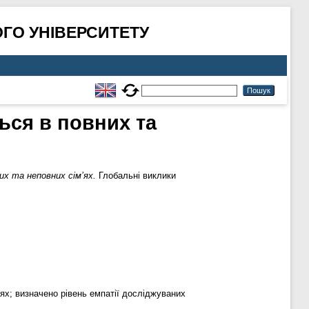
ГО УНІВЕРСИТЕТУ
ься в повних та
х та неповних сім’ях.
Глобальні виклики
’ях; визначено рівень емпатії досліджуваних