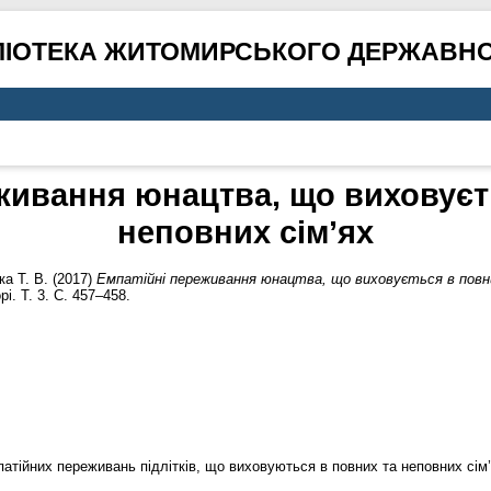
ЛІОТЕКА ЖИТОМИРСЬКОГО ДЕРЖАВНО
живання юнацтва, що виховуєт
неповних сім’ях
а Т. В.
(2017)
Емпатійні переживання юнацтва, що виховується в повни
і. Т. 3. С. 457–458.
патійних переживань підлітків, що виховуються в повних та неповних сім