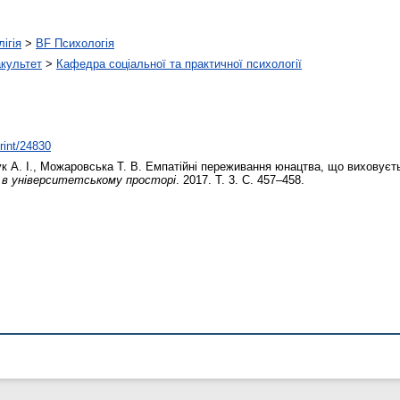
ігія
>
BF Психологія
акультет
>
Кафедра соціальної та практичної психології
print/24830
к А. І.
,
Можаровська Т. В.
Емпатійні переживання юнацтва, що виховуєть
и в університетському просторі
. 2017. Т. 3. С. 457–458.