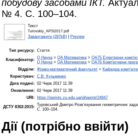
побудову засобами ІКТ.
Актуал
№ 4. С. 100–104.
Текст
Turovskiy_APSI2017.pdf
Завантажити (287kB)
|
Preview
Тип ресурсу:
Стаття
Q Наука
>
QA Математика
>
QA75 Електронні комп'ю
Класифікатор:
Q Наука
>
QA Математика
>
QA76 Комп'ютерне прогр
Відділи:
Фізико-математичний факультет
>
Кафедра комп’ютер
Користувач:
С.В. Кузьменко
Дата подачі:
02 Черв 2017 11:39
Оновлення:
02 Черв 2017 11:39
URI:
https://eprints.zu.edu.ua/id/eprint/24847
Туровський Дмитро
Розв’язування геометричних зада
ДСТУ 8302:2015:
С. 100–104.
Дії ​​(потрібно ввійти)