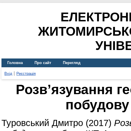
ЕЛЕКТРОН
ЖИТОМИРСЬК
УНІВ
Головна
Про сайт
Перегляд
Вхід
Реєстрація
Розв’язування г
побудову
Туровський Дмитро
(2017)
Роз