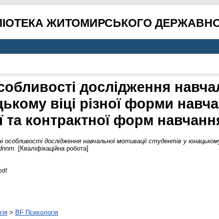
ЛІОТЕКА ЖИТОМИРСЬКОГО ДЕРЖАВНО
собливості дослідження навча
цькому віці різної форми навча
 та контрактної форм навчан
і особливості дослідження навчальної мотивації студентів у юнацькому 
dnnm.
[Кваліфікаційна робота]
pdf
гія
>
BF Психологія