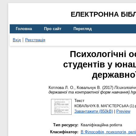
ЕЛЕКТРОННА БІБ
Головна
Про сайт
Перегляд
Вхід
Реєстрація
Психологічні о
студентів у юна
державної
Котлова Л. О.
,
Ковальчук В.
(2017)
Психологічн
державної та контрактної форм навчання).hg
Текст
КОВАЛЬЧУК В. МАГІСТЕРСЬКА (1).
Завантажити (850kB)
|
Preview
Тип ресурсу:
Кваліфікаційна робота
Класифікатор:
B Філософія, психологія, релі