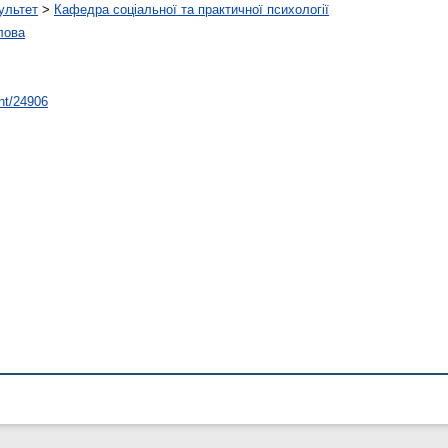
ультет
>
Кафедра соціальної та практичної психології
лова
int/24906