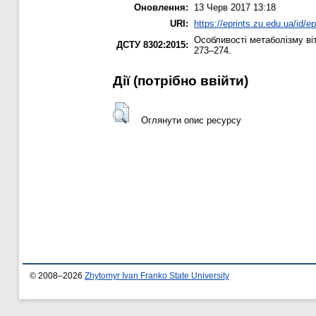
Оновлення:
13 Черв 2017 13:18
URI:
https://eprints.zu.edu.ua/id/e
Особливості метаболізму віта
ДСТУ 8302:2015:
273–274.
Дії ​​(потрібно ввійти)
Оглянути опис ресурсу
© 2008–2026
Zhytomyr Ivan Franko State University