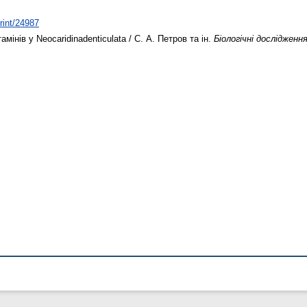
print/24987
мінів у Neocaridinadenticulata / С. А. Петров та ін.
Біологічні дослідженн