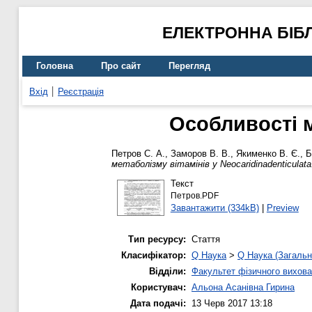
ЕЛЕКТРОННА БІБ
Головна
Про сайт
Перегляд
Вхід
Реєстрація
Особливості м
Петров С. А.
,
Заморов В. В.
,
Якименко В. Є.
,
Б
метаболізму вітамінів у Neocaridinadenticulata
Текст
Петров.PDF
Завантажити (334kB)
|
Preview
Тип ресурсу:
Стаття
Класифікатор:
Q Наука
>
Q Наука (Загальн
Відділи:
Факультет фізичного вихова
Користувач:
Альона Асанівна Гирина
Дата подачі:
13 Черв 2017 13:18