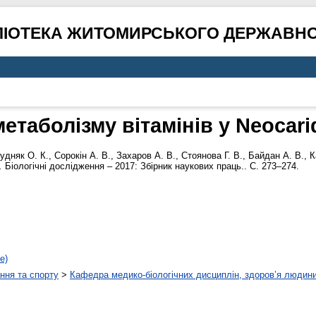
ЛІОТЕКА ЖИТОМИРСЬКОГО ДЕРЖАВНО
етаболізму вітамінів у Neocarid
удняк О. К.
,
Сорокін А. В.
,
Захаров А. В.
,
Стоянова Г. В.
,
Байдан А. В.
,
К
.
Біологічні дослідження – 2017: Збірник наукових праць.. С. 273–274.
е)
ння та спорту
>
Кафедра медико-біологічних дисциплін, здоров’я людини