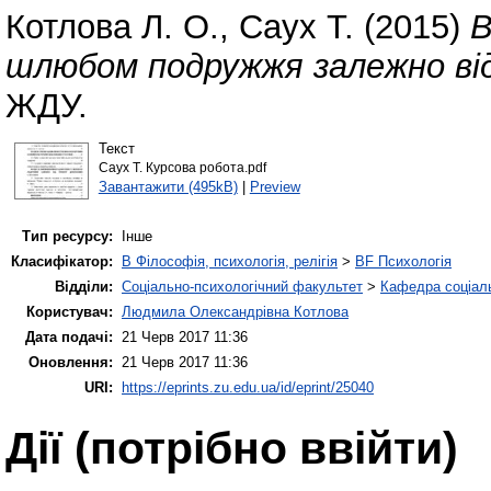
Котлова Л. О.
,
Саух Т.
(2015)
В
шлюбом подружжя залежно ві
ЖДУ.
Текст
Саух Т. Курсова робота.pdf
Завантажити (495kB)
|
Preview
Тип ресурсу:
Інше
Класифікатор:
B Філософія, психологія, релігія
>
BF Психологія
Відділи:
Соціально-психологічний факультет
>
Кафедра соціаль
Користувач:
Людмила Олександрівна Котлова
Дата подачі:
21 Черв 2017 11:36
Оновлення:
21 Черв 2017 11:36
URI:
https://eprints.zu.edu.ua/id/eprint/25040
Дії ​​(потрібно ввійти)