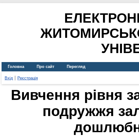
ЕЛЕКТРОН
ЖИТОМИРСЬК
УНІВ
Головна
Про сайт
Перегляд
Вхід
Реєстрація
Вивчення рівня 
подружжя зал
дошлюбн