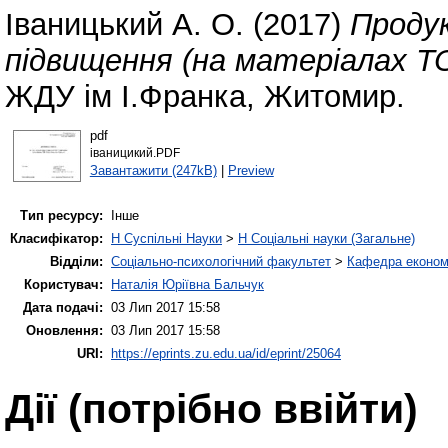
Іваницький А. О.
(2017)
Продук
підвищення (на матеріалах Т
ЖДУ ім І.Франка, Житомир.
pdf
іваницикий.PDF
Завантажити (247kB)
|
Preview
Тип ресурсу:
Інше
Класифікатор:
H Суспільні Науки
>
H Соціальні науки (Загальне)
Відділи:
Соціально-психологічний факультет
>
Кафедра економі
Користувач:
Наталія Юріївна Бальчук
Дата подачі:
03 Лип 2017 15:58
Оновлення:
03 Лип 2017 15:58
URI:
https://eprints.zu.edu.ua/id/eprint/25064
Дії ​​(потрібно ввійти)