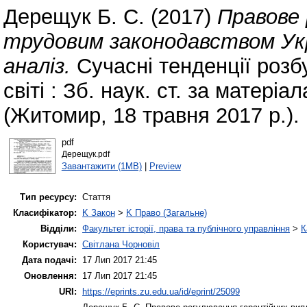
Дерещук Б. С.
(2017)
Правове
трудовим законодавством Укр
аналіз.
Сучасні тенденції розб
світі : Зб. наук. ст. за матері
(Житомир, 18 травня 2017 р.).
pdf
Дерещук.pdf
Завантажити (1MB)
|
Preview
Тип ресурсу:
Стаття
Класифікатор:
K Закон
>
K Право (Загальне)
Відділи:
Факультет історії, права та публічного управління
>
К
Користувач:
Світлана Чорновіл
Дата подачі:
17 Лип 2017 21:45
Оновлення:
17 Лип 2017 21:45
URI:
https://eprints.zu.edu.ua/id/eprint/25099