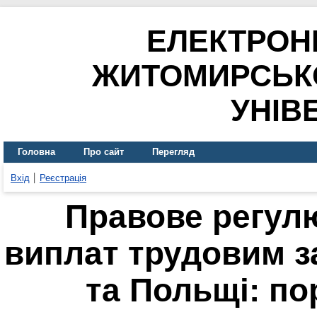
ЕЛЕКТРОН
ЖИТОМИРСЬК
УНІВ
Головна
Про сайт
Перегляд
Вхід
Реєстрація
Правове регул
виплат трудовим з
та Польщі: по