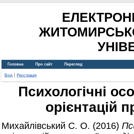
ЕЛЕКТРОН
ЖИТОМИРСЬК
УНІВ
Головна
Про сайт
Перегляд
Вхід
Реєстрація
Психологічні ос
орієнтацій 
Михайлівський С. О.
(2016)
Пс