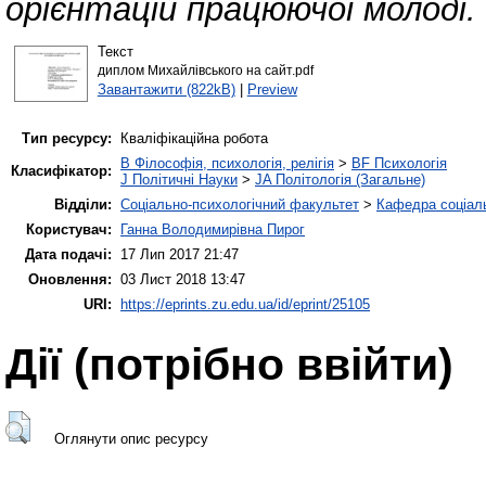
орієнтацій працюючої молоді.
Текст
диплом Михайлівського на сайт.pdf
Завантажити (822kB)
|
Preview
Тип ресурсу:
Кваліфікаційна робота
B Філософія, психологія, релігія
>
BF Психологія
Класифікатор:
J Політичні Науки
>
JA Політологія (Загальне)
Відділи:
Соціально-психологічний факультет
>
Кафедра соціаль
Користувач:
Ганна Володимирівна Пирог
Дата подачі:
17 Лип 2017 21:47
Оновлення:
03 Лист 2018 13:47
URI:
https://eprints.zu.edu.ua/id/eprint/25105
Дії ​​(потрібно ввійти)
Оглянути опис ресурсу