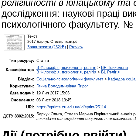
релігійності в юнацькому та д
дослідження: наукові праці вик
психологічного факультету. № 
Текст
2017 Барчук, Столяр тези.pdf
Завантажити (252kB)
|
Preview
Тип ресурсу:
Стаття
B Філософія, психологія, релігія
>
BF Психологія
Класифікатор:
B Філософія, психологія, релігія
>
BL Релігія
Відділи:
Соціально-психологічний факультет
>
Кафедра соціал
Користувач:
Ганна Володимирівна Пирог
Дата подачі:
19 Лип 2017 15:03
Оновлення:
03 Лист 2018 13:45
URI:
https://eprints.zu.edu.ua/id/eprint/25114
Барчук Ольга
,
Столяр Марина
Порівняльний аналіз ре
ДСТУ 8302:2015:
викладачів та студентів соціально-психологічного
Дії ​​(потрібно ввійти)