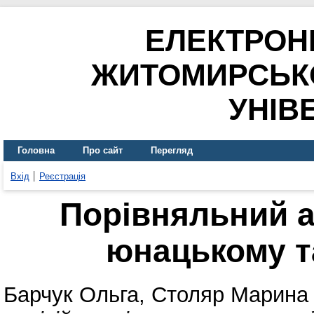
ЕЛЕКТРОН
ЖИТОМИРСЬК
УНІВ
Головна
Про сайт
Перегляд
Вхід
Реєстрація
Порівняльний ан
юнацькому т
Барчук Ольга
,
Столяр Марина