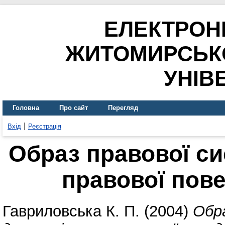
ЕЛЕКТРОН
ЖИТОМИРСЬК
УНІВ
Головна
Про сайт
Перегляд
Вхід
Реєстрація
Образ правової си
правової пове
Гавриловська К. П.
(2004)
Обра