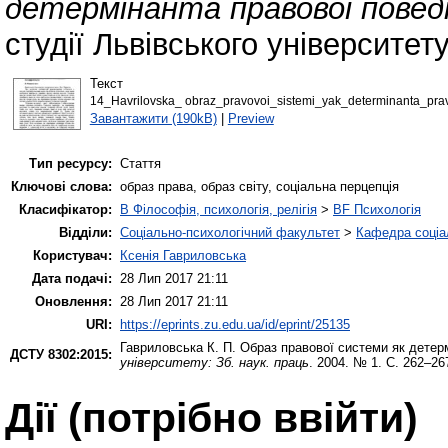
детермінанта правової повед
студії Львівського університет
Текст
14_Havrilovska_ obraz_pravovoi_sistemi_yak_determinanta_prav
Завантажити (190kB)
|
Preview
Тип ресурсу:
Стаття
Ключові слова:
образ права, образ світу, соціальна перцепція
Класифікатор:
B Філософія, психологія, релігія
>
BF Психологія
Відділи:
Соціально-психологічний факультет
>
Кафедра соціал
Користувач:
Ксенія Гавриловська
Дата подачі:
28 Лип 2017 21:11
Оновлення:
28 Лип 2017 21:11
URI:
https://eprints.zu.edu.ua/id/eprint/25135
Гавриловська К. П.
Образ правової системи як детерм
ДСТУ 8302:2015:
університету: Зб. наук. праць
. 2004. № 1. С. 262–26
Дії ​​(потрібно ввійти)