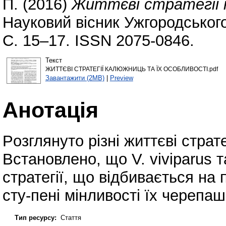
П.
(2016)
Життєві стратегії 
Науковий вісник Ужгородського
С. 15–17. ISSN 2075-0846.
Текст
ЖИТТЄВІ СТРАТЕГІЇ КАЛЮЖНИЦЬ ТА ЇХ ОСОБЛИВОСТІ.pdf
Завантажити (2MB)
|
Preview
Анотація
Pозглянуто різні життєві страте
Встановлено, що V. viviparus т
стратегії, що відбивається на 
сту-пені мінливості їх черепаш
Тип ресурсу:
Стаття