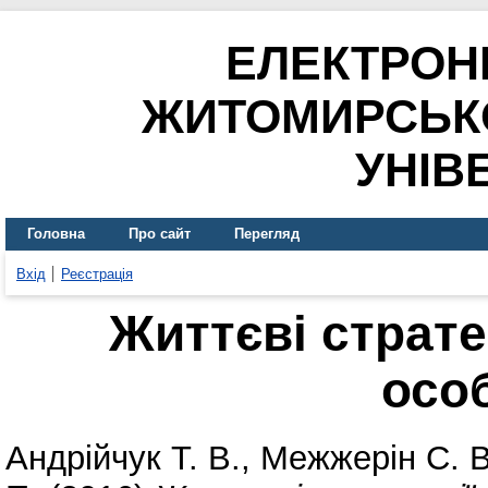
ЕЛЕКТРОН
ЖИТОМИРСЬК
УНІВ
Головна
Про сайт
Перегляд
Вхід
Реєстрація
Життєві страте
осо
Андрійчук Т. В.
,
Межжерін С. В