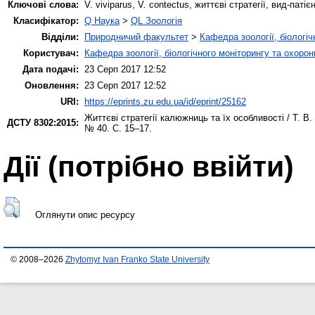
Ключові слова:
V. viviparus, V. contectus, життєві стратегії, вид-паті
Класифікатор:
Q Наука
>
QL Зоологія
Відділи:
Природничий факультет
>
Кафедра зоології, біологі
Користувач:
Кафедра зоології, біологічного моніторингу та охоро
Дата подачі:
23 Серп 2017 12:52
Оновлення:
23 Серп 2017 12:52
URI:
https://eprints.zu.edu.ua/id/eprint/25162
Життєві стратегії калюжниць та їх особливості / Т. В.
ДСТУ 8302:2015:
№ 40. С. 15–17.
Дії ​​(потрібно ввійти)
Оглянути опис ресурсу
© 2008–2026
Zhytomyr Ivan Franko State University