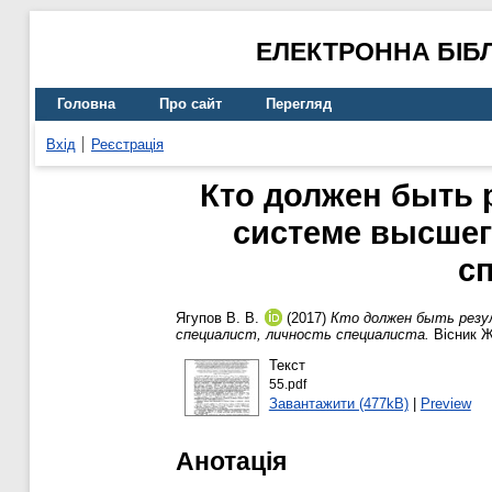
ЕЛЕКТРОННА БІБ
Головна
Про сайт
Перегляд
Вхід
Реєстрація
Кто должен быть 
системе высшег
с
Ягупов В. В.
(2017)
Кто должен быть резу
специалист, личность специалиста.
Вісник Ж
Текст
55.pdf
Завантажити (477kB)
|
Preview
Анотація