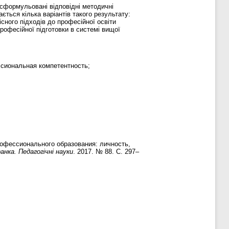
а сформульовані відповідні методичні
ється кілька варіантів такого результату:
існого підходів до професійної освіти
рофесійної підготовки в системі вищої
ссиональная компетентность;
офессионального образования: личность,
нка. Педагогічні науки
. 2017. № 88. С. 297–