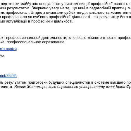
 підготовки майбутніх спеціалістів у системі вищої професійної освіти т
им результатом. Звернено увагу на те, що нині в педагогічній практиці ма
 як професіонал. Згідно з вимогами суб’єктно-діяльнісного та компетентн
професіонала як суб’єкта професійної діяльності – як результату його п
мо актуалізації в професійній діяльності.
ъект профессиональной деятельности; ключевые компетентности; профе
ка; профессиональное образование
ика освіти
но.
print/25284
ь результатом подготовки будущих специалистов в системе высшего пр
иалиста.
Вісник Житомирського державного університету імені Івана Фра