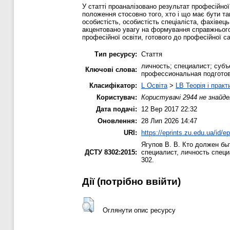
У статті проаналізовано результат професійної
положення стосовно того, хто і що має бути так
особистість, особистість спеціаліста, фахівець
акцентовано увагу на формування справжнього 
професійної освіти, готового до професійної са
Тип ресурсу:
Стаття
личность; специалист; суб
Ключові слова:
профессиональная подготов
Класифікатор:
L Освіта
>
LB Теорія і практ
Користувач:
Користувачі 2944 не знайде
Дата подачі:
12 Вер 2017 22:32
Оновлення:
28 Лип 2026 14:47
URI:
https://eprints.zu.edu.ua/id/e
Ягупов В. В.
Кто должен быт
ДСТУ 8302:2015:
специалист, личность спец
302.
Дії ​​(потрібно ввійти)
Оглянути опис ресурсу