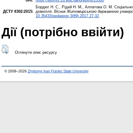
URI:
https://eprints.zu.edu.ua/id/eprint/25300
Бордюг Н. С.
,
Рідей Н. М.
,
Алпатова О. М.
Соціально-
ДСТУ 8302:2015:
довкілля.
Вісник Житомирського державного універси
10.35433/pedagogy.3(89).2017.27-32
.
Дії ​​(потрібно ввійти)
Оглянути опис ресурсу
© 2008–2026
Zhytomyr Ivan Franko State University