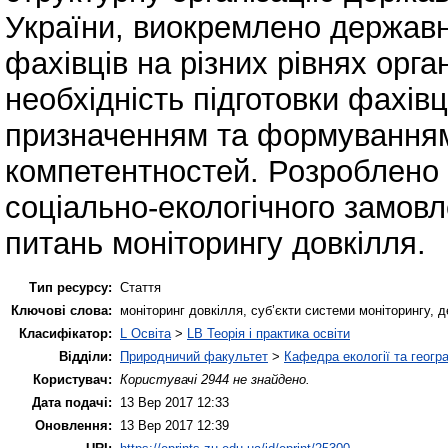
України, виокремлено державні
фахівців на різних рівнях орга
необхідність підготовки фахівц
призначенням та формуванням
компетентностей. Розроблено 
соціально-екологічного замовл
питань моніторингу довкілля.
Тип ресурсу:
Стаття
Ключові слова:
моніторинг довкілля, суб’єкти системи моніторингу, 
Класифікатор:
L Освіта
>
LB Теорія і практика освіти
Відділи:
Природничий факультет
>
Кафедра екології та геогр
Користувач:
Користувачі 2944 не знайдено.
Дата подачі:
13 Вер 2017 12:33
Оновлення:
13 Вер 2017 12:39