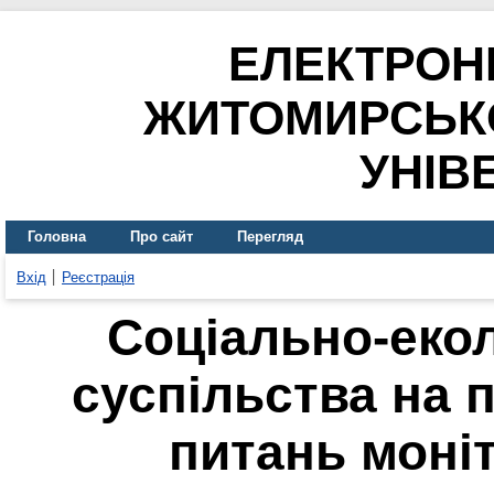
ЕЛЕКТРОН
ЖИТОМИРСЬК
УНІВ
Головна
Про сайт
Перегляд
Вхід
Реєстрація
Соціально-еко
суспільства на п
питань моні