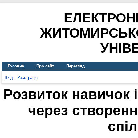
ЕЛЕКТРОН
ЖИТОМИРСЬК
УНІВ
Головна
Про сайт
Перегляд
Вхід
Реєстрація
Розвиток навичок 
через створенн
спі