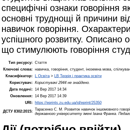
специфічні ознаки говоріння я
основні труднощі й причини ві
навичок говоріння. Охарактер
успішного розвитку. Описано о
що стимулюють говоріння студ
Тип ресурсу:
Стаття
Ключові слова:
навичка, говоріння, студент, іноземна мова, спілкува
Класифікатор:
L Освіта
>
LB Теорія і практика освіти
Користувач:
Користувачі 2944 не знайдено.
Дата подачі:
14 Вер 2017 14:34
Оновлення:
14 Вер 2017 14:39
URI:
https://eprints.zu.edu.ua/id/eprint/25350
Тарасенко С. М.
Розвиток навичок іншомовного говорі
ДСТУ 8302:2015:
державного університету імені Івана Франка. Педаго
Дії ​​(потрібно ввійти)