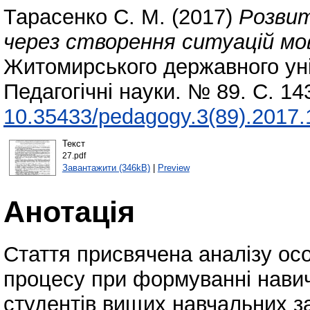
Тарасенко С. М.
(2017)
Розвит
через створення ситуацій мов
Житомирського державного уні
Педагогічні науки. № 89. С. 1
10.35433/pedagogy.3(89).2017.
Текст
27.pdf
Завантажити (346kB)
|
Preview
Анотація
Стаття присвячена аналізу осо
процесу при формуванні навич
студентів вищих навчальних з