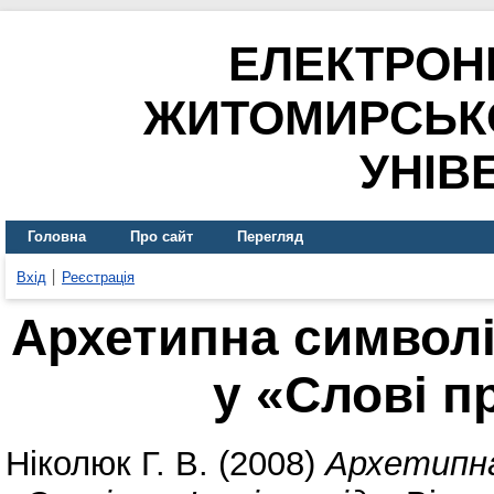
ЕЛЕКТРОН
ЖИТОМИРСЬК
УНІВ
Головна
Про сайт
Перегляд
Вхід
Реєстрація
Архетипна символ
у «Слові пр
Ніколюк Г. В.
(2008)
Архетипна