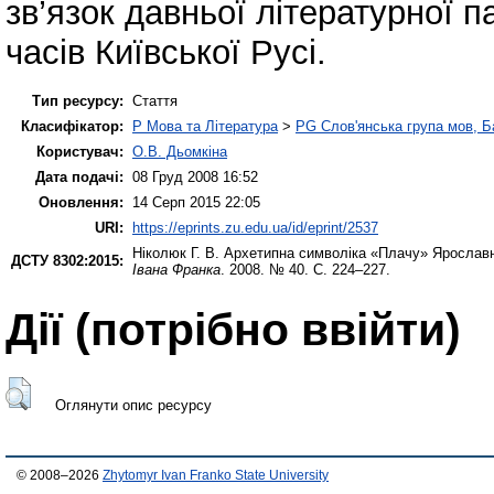
зв’язок давньої літературної 
часів Київської Русі.
Тип ресурсу:
Стаття
Класифікатор:
P Мова та Література
>
PG Слов'янська група мов, Ба
Користувач:
О.В. Дьомкіна
Дата подачі:
08 Груд 2008 16:52
Оновлення:
14 Серп 2015 22:05
URI:
https://eprints.zu.edu.ua/id/eprint/2537
Ніколюк Г. В.
Архетипна символіка «Плачу» Ярославни
ДСТУ 8302:2015:
Івана Франка
. 2008. № 40. С. 224–227.
Дії ​​(потрібно ввійти)
Оглянути опис ресурсу
© 2008–2026
Zhytomyr Ivan Franko State University