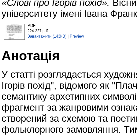
«Слові про Ігорів похід».
Вісни
університету імені Івана Фран
PDF
224-227.pdf
Завантажити (143kB)
|
Preview
Анотація
У статті розглядається худож
Ігорів похід", відомого як "Пл
семантику архетипних символі
фрагмент за жанровими ознака
створений за схемою та поет
фольклорного замовляння. Ти