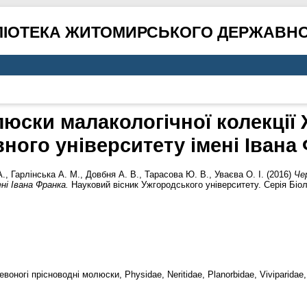
ЛІОТЕКА ЖИТОМИРСЬКОГО ДЕРЖАВНО
люски малакологічної колекції
ного університету імені Івана
А.
,
Гарлінська А. М.
,
Довбня А. В.
,
Тарасова Ю. В.
,
Уваєва О. І.
(2016)
Че
і Івана Франка.
Науковий вісник Ужгородського університету. Серія Біол
воногі прісноводні молюски, Physidae, Neritidae, Planorbidae, Viviparidae,