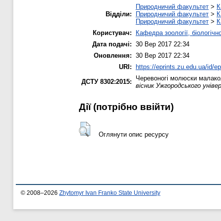
Природничий факультет
>
К
Відділи:
Природничий факультет
>
К
Природничий факультет
>
К
Користувач:
Кафедра зоології, біологічн
Дата подачі:
30 Вер 2017 22:34
Оновлення:
30 Вер 2017 22:34
URI:
https://eprints.zu.edu.ua/id/e
Черевоногі молюски малаколо
ДСТУ 8302:2015:
вісник Ужгородського уніве
Дії ​​(потрібно ввійти)
Оглянути опис ресурсу
© 2008–2026
Zhytomyr Ivan Franko State University