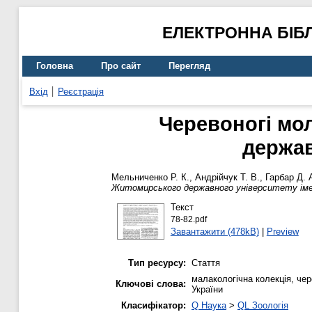
ЕЛЕКТРОННА БІБ
Головна
Про сайт
Перегляд
Вхід
Реєстрація
Черевоногі мо
держав
Мельниченко Р. К.
,
Андрійчук Т. В.
,
Гарбар Д. 
Житомирського державного університету імен
Текст
78-82.pdf
Завантажити (478kB)
|
Preview
Тип ресурсу:
Стаття
малакологічна колекція, чере
Ключові слова:
України
Класифікатор:
Q Наука
>
QL Зоологія