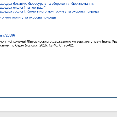
афедра ботаніки, біоресурсів та збереження біорізноманіття
афедра екології та географії
афедра зоології, біологічного моніторингу та охорони природи
ого моніторингу та охорони природи
print/25396
гічної колекції Житомирського державного університету імені Івана Фра
рситету. Серія Біологія
. 2016. № 40. С. 78–82.