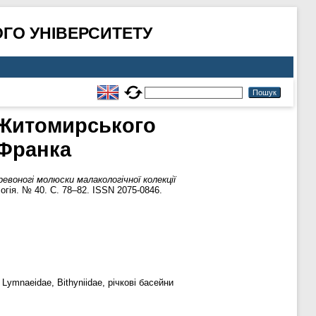
ГО УНІВЕРСИТЕТУ
 Житомирського
 Франка
ревоногі молюски малакологічної колекції
огія. № 40. С. 78–82. ISSN 2075-0846.
 Lymnaeidae, Bithyniidae, річкові басейни