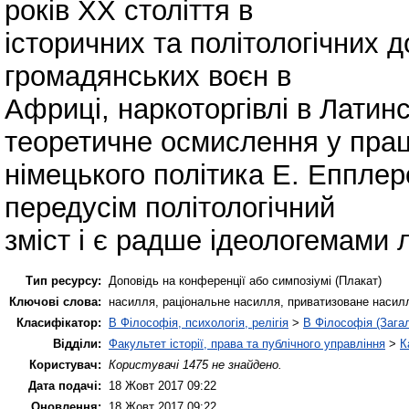
років ХХ століття в
історичних та політологічних 
громадянських воєн в
Африці, наркоторгівлі в Латин
теоретичне осмислення у пра
німецького політика Е. Епплер
передусім політологічний
зміст і є радше ідеологемами 
Тип ресурсу:
Доповідь на конференції або симпозіумі (Плакат)
Ключові слова:
насилля, раціональне насилля, приватизоване насил
Класифікатор:
B Філософія, психологія, релігія
>
B Філософія (Зага
Відділи:
Факультет історії, права та публічного управління
>
К
Користувач:
Користувачі 1475 не знайдено.
Дата подачі:
18 Жовт 2017 09:22
Оновлення:
18 Жовт 2017 09:22