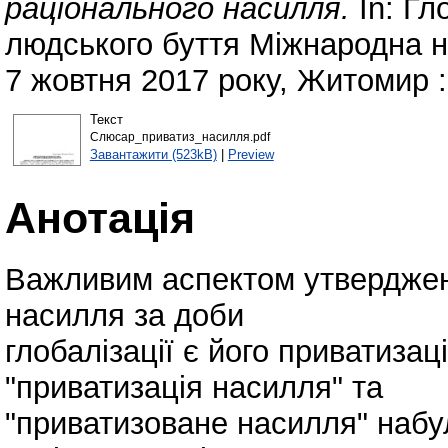
раціонального насилля.
In: Гл
людського буття Міжнародна н
7 жовтня 2017 року, Житомир :
Текст
Слюсар_приватиз_насилля.pdf
Завантажити (523kB)
|
Preview
Анотація
Важливим аспектом утвердженн
насилля за доби
глобалізації є його приватизац
"приватизація насилля" та
"приватизоване насилля" набу