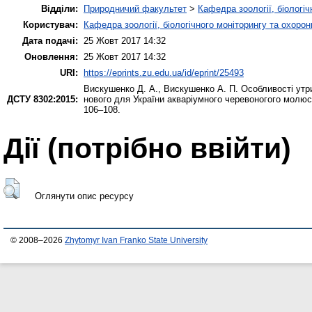
Відділи:
Природничий факультет
>
Кафедра зоології, біологі
Користувач:
Кафедра зоології, біологічного моніторингу та охоро
Дата подачі:
25 Жовт 2017 14:32
Оновлення:
25 Жовт 2017 14:32
URI:
https://eprints.zu.edu.ua/id/eprint/25493
Вискушенко Д. А.
,
Вискушенко А. П.
Особливості утрим
ДСТУ 8302:2015:
нового для України акваріумного черевоногого молю
106–108.
Дії ​​(потрібно ввійти)
Оглянути опис ресурсу
© 2008–2026
Zhytomyr Ivan Franko State University