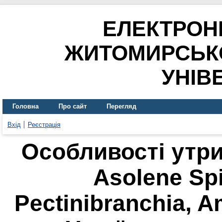
ЕЛЕКТРОН
ЖИТОМИРСЬК
УНІВ
Головна
Про сайт
Перегляд
Вхід
Реєстрація
Особливості утр
Asolene Spi
Pectinibranchia, A