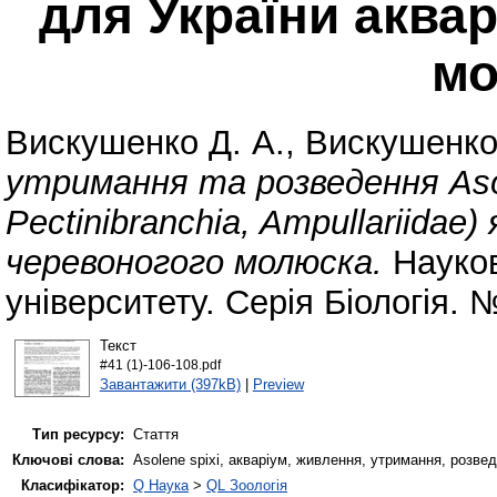
для України аква
мо
Вискушенко Д. А.
,
Вискушенко
утримання та розведення Asol
Pectinibranchia, Ampullariidae
черевоногого молюска.
Науков
університету. Серія Біологія. 
Текст
#41 (1)-106-108.pdf
Завантажити (397kB)
|
Preview
Тип ресурсу:
Стаття
Ключові слова:
Asolene spixi, акваріум, живлення, утримання, розве
Класифікатор:
Q Наука
>
QL Зоологія