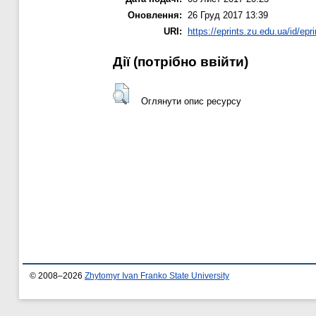
Оновлення:
26 Груд 2017 13:39
URI:
https://eprints.zu.edu.ua/id/epr
Дії ​​(потрібно ввійти)
Оглянути опис ресурсу
© 2008–2026
Zhytomyr Ivan Franko State University