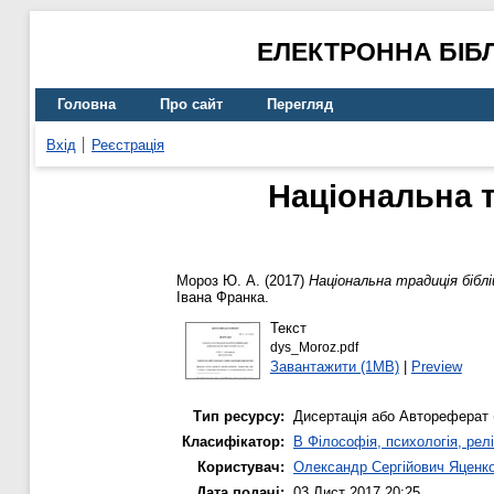
ЕЛЕКТРОННА БІБ
Головна
Про сайт
Перегляд
Вхід
Реєстрація
Національна т
Мороз Ю. А.
(2017)
Національна традиція біблі
Івана Франка.
Текст
dys_Moroz.pdf
Завантажити (1MB)
|
Preview
Тип ресурсу:
Дисертація або Автореферат 
Класифікатор:
B Філософія, психологія, релі
Користувач:
Олександр Сергійович Яценк
Дата подачі:
03 Лист 2017 20:25