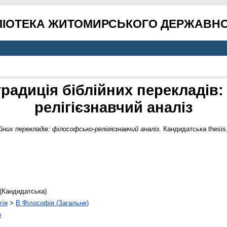
ЛІОТЕКА ЖИТОМИРСЬКОГО ДЕРЖАВНО
радиція біблійних перекладів
релігієзнавчий аналіз
йних перекладів: філософсько-релігієзнавчий аналіз.
Кандидатська thesis
(Кандидатська)
гія
>
B Філософія (Загальне)
о