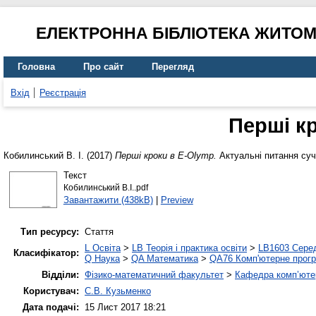
ЕЛЕКТРОННА БІБЛІОТЕКА ЖИТО
Головна
Про сайт
Перегляд
Вхід
Реєстрація
Перші к
Кобилинський В. І.
(2017)
Перші кроки в E-Olymp.
Актуальні питання суч
Текст
Кобилинський В.І..pdf
Завантажити (438kB)
|
Preview
Тип ресурсу:
Стаття
L Освіта
>
LB Теорія і практика освіти
>
LB1603 Серед
Класифікатор:
Q Наука
>
QA Математика
>
QA76 Комп'ютерне прогр
Відділи:
Фізико-математичний факультет
>
Кафедра комп’ютер
Користувач:
С.В. Кузьменко
Дата подачі:
15 Лист 2017 18:21