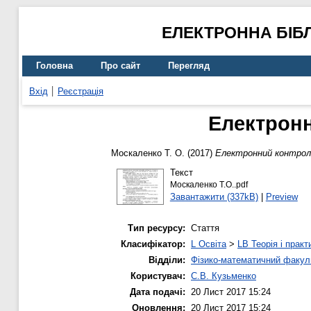
ЕЛЕКТРОННА БІБ
Головна
Про сайт
Перегляд
Вхід
Реєстрація
Електронн
Москаленко Т. О.
(2017)
Електронний контроль
Текст
Москаленко Т.О..pdf
Завантажити (337kB)
|
Preview
Тип ресурсу:
Стаття
Класифікатор:
L Освіта
>
LB Теорія і практ
Відділи:
Фізико-математичний факул
Користувач:
С.В. Кузьменко
Дата подачі:
20 Лист 2017 15:24
Оновлення:
20 Лист 2017 15:24