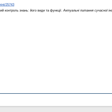
print/25743
й контроль знань: його види та функції.
Актуальні питання сучасної і