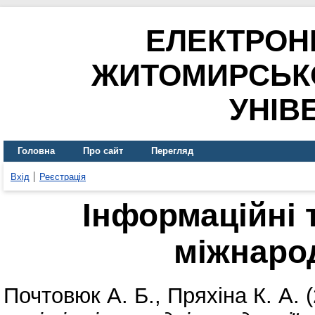
ЕЛЕКТРОН
ЖИТОМИРСЬК
УНІВ
Головна
Про сайт
Перегляд
Вхід
Реєстрація
Інформаційні т
міжнарод
Почтовюк А. Б.
,
Пряхіна К. А.
(