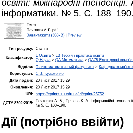
освіті: міжнародні тенденції.
А
інформатики. № 5. С. 188–190
Текст
Почтовюк А. Б..pdf
Завантажити (308kB)
|
Preview
Тип ресурсу:
Стаття
L Освіта
>
LB Теорія і практика освіти
Класифікатор:
Q Наука
>
QA Математика
>
QA75 Електронні комп'ю
Відділи:
Фізико-математичний факультет
>
Кафедра комп’ютер
Користувач:
С.В. Кузьменко
Дата подачі:
20 Лист 2017 15:29
Оновлення:
20 Лист 2017 15:29
URI:
https://eprints.zu.edu.ua/id/eprint/25752
Почтовюк А. Б.
,
Пряхіна К. А.
Інформаційні технології
ДСТУ 8302:2015:
№ 5. С. 188–190.
Дії ​​(потрібно ввійти)