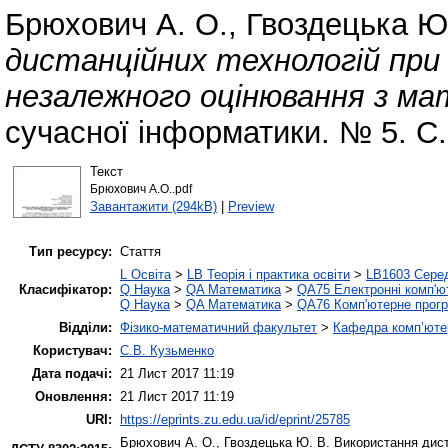
Брюхович А. О.
,
Гвоздецька Ю
дистанційних технологій при 
незалежного оцінювання з м
сучасної інформатики. № 5. С.
Текст
Брюхович А.О..pdf
Завантажити (294kB)
|
Preview
Тип ресурсу:
Стаття
L Освіта
>
LB Теорія і практика освіти
>
LB1603 Серед
Класифікатор:
Q Наука
>
QA Математика
>
QA75 Електронні комп'ю
Q Наука
>
QA Математика
>
QA76 Комп'ютерне прогр
Відділи:
Фізико-математичний факультет
>
Кафедра комп’ютер
Користувач:
С.В. Кузьменко
Дата подачі:
21 Лист 2017 11:19
Оновлення:
21 Лист 2017 11:19
URI:
https://eprints.zu.edu.ua/id/eprint/25785
Брюхович А. О.
,
Гвоздецька Ю. В.
Використання диста