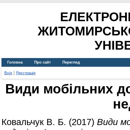
ЕЛЕКТРОН
ЖИТОМИРСЬК
УНІВ
Головна
Про сайт
Перегляд
Вхід
Реєстрація
Види мобільних дод
не
Ковальчук В. Б.
(2017)
Види мо