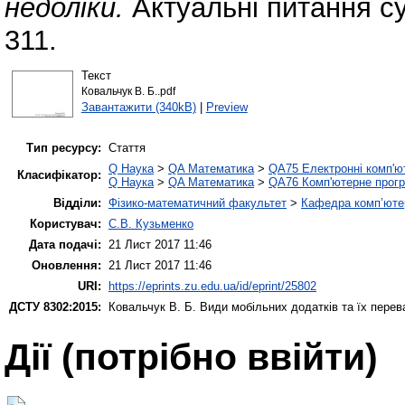
недоліки.
Актуальні питання су
311.
Текст
Ковальчук В. Б..pdf
Завантажити (340kB)
|
Preview
Тип ресурсу:
Стаття
Q Наука
>
QA Математика
>
QA75 Електронні комп'ю
Класифікатор:
Q Наука
>
QA Математика
>
QA76 Комп'ютерне прогр
Відділи:
Фізико-математичний факультет
>
Кафедра комп’ютер
Користувач:
С.В. Кузьменко
Дата подачі:
21 Лист 2017 11:46
Оновлення:
21 Лист 2017 11:46
URI:
https://eprints.zu.edu.ua/id/eprint/25802
ДСТУ 8302:2015:
Ковальчук В. Б.
Види мобільних додатків та їх перева
Дії ​​(потрібно ввійти)