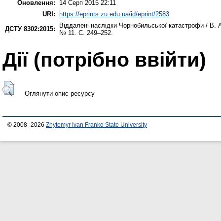
Оновлення:
14 Серп 2015 22:11
URI:
https://eprints.zu.edu.ua/id/eprint/2583
Віддалені наслідки Чорнобильської катастрофи / В. 
ДСТУ 8302:2015:
№ 11. С. 249–252.
Дії ​​(потрібно ввійти)
Оглянути опис ресурсу
© 2008–2026
Zhytomyr Ivan Franko State University