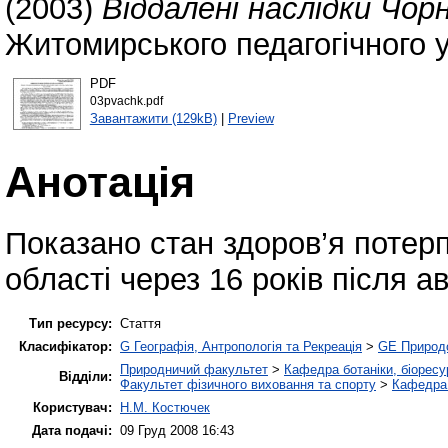
(2003)
Віддалені наслідки Чо
Житомирського педагогічного у
PDF
03pvachk.pdf
Завантажити (129kB)
|
Preview
Анотація
Показано стан здоров’я потер
області через 16 років після а
Тип ресурсу:
Стаття
Класифікатор:
G Географія, Антропологія та Рекреація
>
GE Природ
Природничий факультет
>
Кафедра ботаніки, біоресу
Відділи:
Факультет фізичного виховання та спорту
>
Кафедра 
Користувач:
Н.М. Костючек
Дата подачі:
09 Груд 2008 16:43