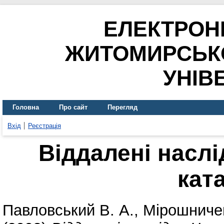
ЕЛЕКТРОН
ЖИТОМИРСЬК
УНІВ
Головна
Про сайт
Перегляд
Вхід
Реєстрація
Віддалені насл
кат
Павловський В. А.
,
Мірошничен