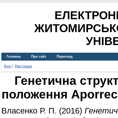
ЕЛЕКТРОН
ЖИТОМИРСЬК
УНІВ
Головна
Про сайт
Перегляд
Вхід
Реєстрація
Генетична струк
положення Aporrec
Власенко Р. П.
(2016)
Генетич