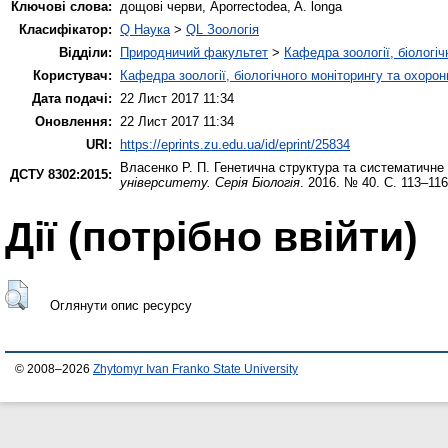
Ключові слова:
дощові черви, Aporrectodea, A. longa
Класифікатор:
Q Наука
>
QL Зоологія
Відділи:
Природничий факультет
>
Кафедра зоології, біологі
Користувач:
Кафедра зоології, біологічного моніторингу та охоро
Дата подачі:
22 Лист 2017 11:34
Оновлення:
22 Лист 2017 11:34
URI:
https://eprints.zu.edu.ua/id/eprint/25834
Власенко Р. П.
Генетична структура та систематичне
ДСТУ 8302:2015:
університету. Серія Біологія
. 2016. № 40. С. 113–116
Дії ​​(потрібно ввійти)
Оглянути опис ресурсу
© 2008–2026
Zhytomyr Ivan Franko State University