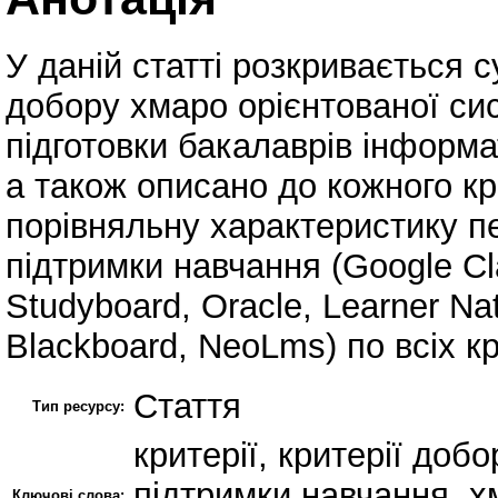
У даній статті розкривається с
добору хмаро орієнтованої си
підготовки бакалаврів інформа
а також описано до кожного к
порівняльну характеристику п
підтримки навчання (Google C
Studyboard, Oracle, Learner Nat
Blackboard, NeoLms) по всіх к
Стаття
Тип ресурсу:
критерії, критерії доб
підтримки навчання, х
Ключові слова: