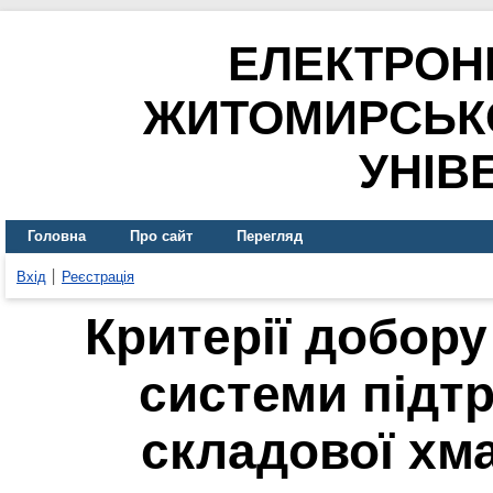
ЕЛЕКТРОН
ЖИТОМИРСЬК
УНІВ
Головна
Про сайт
Перегляд
Вхід
Реєстрація
Критерії добору
системи підт
складової хм