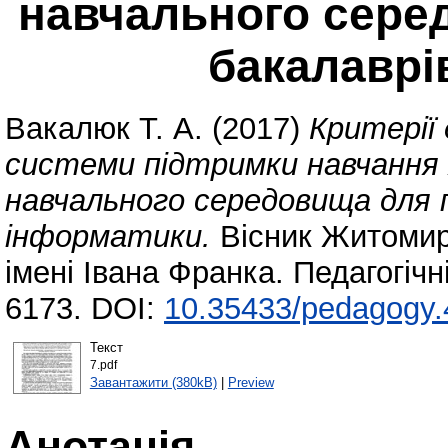
навчального сере
бакалаврі
Вакалюк Т. А.
(2017)
Критерії
системи підтримки навчання 
навчального середовища для 
інформатики.
Вісник Житомир
імені Івана Франка. Педагогічн
6173. DOI:
10.35433/pedagogy.
Текст
7.pdf
Завантажити (380kB)
|
Preview
Анотація