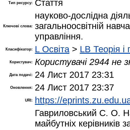
Стаття
Тип ресурсу:
науково-дослідна діяль
загальноосвітній навча
Ключові слова:
управління.
L Освіта
>
LB Теорія і 
Класифікатор:
Користувачі 2944 не з
Користувач:
24 Лист 2017 23:31
Дата подачі:
24 Лист 2017 23:37
Оновлення:
https://eprints.zu.edu.u
URI:
Гавриловський С. О.
На
майбутніх керівників з