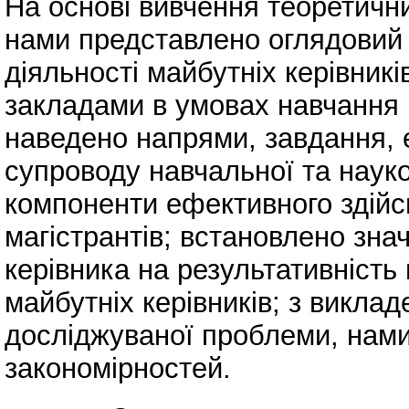
На основі вивчення теоретичн
нами представлено оглядовий 
діяльності майбутніх керівник
закладами в умовах навчання в
наведено напрями, завдання, е
супроводу навчальної та науко
компоненти ефективного здійс
магістрантів; встановлено зна
керівника на результативність 
майбутніх керівників; з виклад
досліджуваної проблеми, нам
закономірностей.