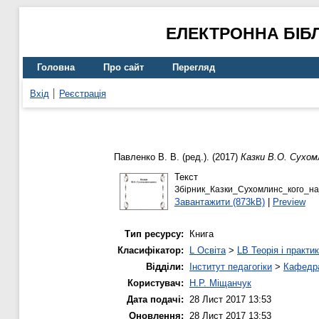
ЕЛЕКТРОННА БІБ
Головна
Про сайт
Перегляд
Вхід
Реєстрація
Павленко В. В.
(ред.). (2017)
Казки В.О. Сухом
Текст
Збiрник_Казки_Сухомлинс_кого_на
Завантажити (873kB)
|
Preview
Тип ресурсу:
Книга
Класифікатор:
L Освіта
>
LB Теорія і практик
Відділи:
Інститут педагогіки
>
Кафедра
Користувач:
Н.Р. Міщанчук
Дата подачі:
28 Лист 2017 13:53
Оновлення:
28 Лист 2017 13:53