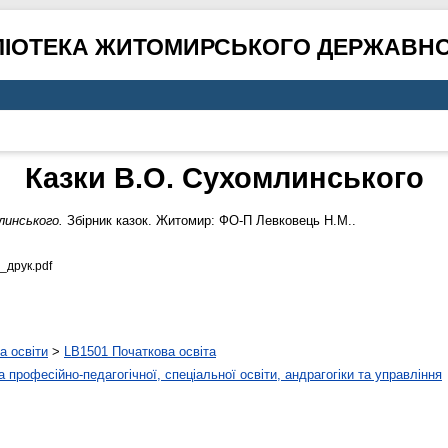
ЛІОТЕКА ЖИТОМИРСЬКОГО ДЕРЖАВНО
Казки В.О. Сухомлинського
линського.
Збірник казок. Житомир: ФО-П Левковець Н.М..
_друк.pdf
а освіти
>
LB1501 Початкова освіта
 професійно-педагогічної, спеціальної освіти, андрагогіки та управління