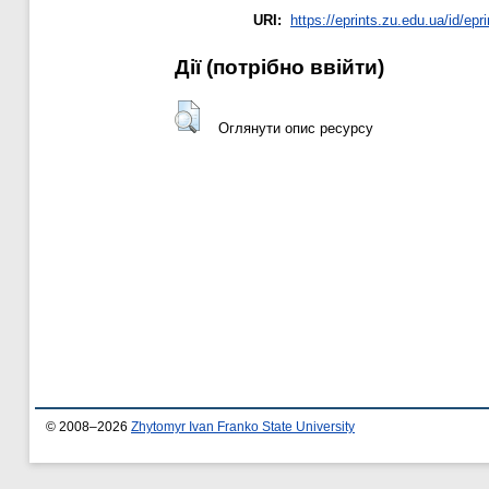
URI:
https://eprints.zu.edu.ua/id/epr
Дії ​​(потрібно ввійти)
Оглянути опис ресурсу
© 2008–2026
Zhytomyr Ivan Franko State University