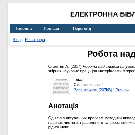
ЕЛЕКТРОННА БІБ
Головна
Про сайт
Перегляд
Вхід
Реєстрація
Робота над
Столітня А.
(2017)
Робота над словом на урок
збірник наукових праць (за матеріалами міжрег
Текст
Столітня.doc.pdf
Завантажити (207kB)
|
Preview
Анотація
Однією з актуальних проблем методики виклад
навичок чистого, правильного та виразного мо
рідної мови.