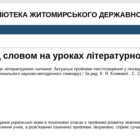
ЛІОТЕКА ЖИТОМИРСЬКОГО ДЕРЖАВНО
 словом на уроках літературн
ах літературного читання.
Актуальні проблеми текстотворення у лінгво
іонального науково-методичного семінару) / За ред. К. Я. Климової.. С. 1
ання української мови в початкових класах є проблема розвитку мовле
влення учнів, а розв’язанню означеної проблеми, безумовно, сприяє суча