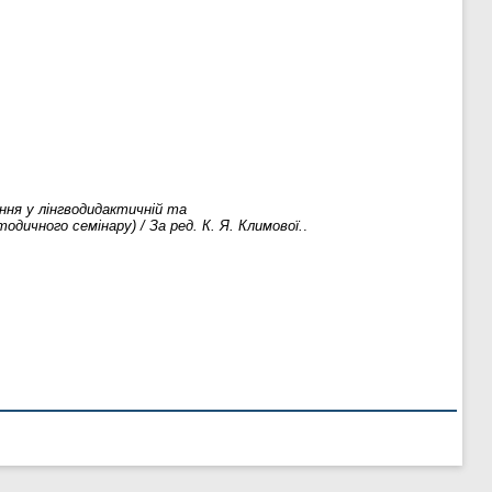
ня у лінгводидактичній та
дичного семінару) / За ред. К. Я. Климової.
.