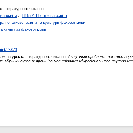
х літературного читання
ика освіти
>
LB1501 Початкова освіта
а початкової освіти та культури фахової мови
та культури фахової мови
print/25879
ом на уроках літературного читання.
Актуальні проблеми текстотворен
 збірник наукових праць (за матеріалами міжрегіонального науково-мето