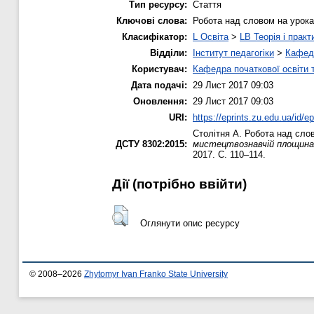
Тип ресурсу:
Стаття
Ключові слова:
Робота над словом на урока
Класифікатор:
L Освіта
>
LB Теорія і практ
Відділи:
Інститут педагогіки
>
Кафедр
Користувач:
Кафедра початкової освіти 
Дата подачі:
29 Лист 2017 09:03
Оновлення:
29 Лист 2017 09:03
URI:
https://eprints.zu.edu.ua/id/e
Столітня А.
Робота над слов
ДСТУ 8302:2015:
мистецтвознавчій площинах:
2017. С. 110–114.
Дії ​​(потрібно ввійти)
Оглянути опис ресурсу
© 2008–2026
Zhytomyr Ivan Franko State University