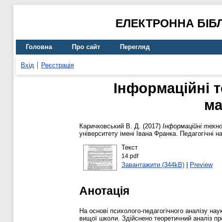
ЕЛЕКТРОННА БІБ
Головна
Про сайт
Перегляд
Вхід
Реєстрація
Інформаційні т
ма
Каричковський В. Д.
(2017)
Інформаційні техно
університету імені Івана Франка. Педагогічні 
Текст
14.pdf
Завантажити (344kB)
|
Preview
Анотація
На основі психолого-педагогічного аналізу на
вищої школи. Здійснено теоретичний аналіз пр