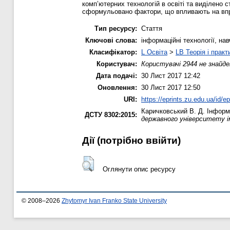
комп’ютерних технологій в освіті та виділено с
сформульовано фактори, що впливають на впр
Тип ресурсу:
Стаття
Ключові слова:
інформаційні технології, н
Класифікатор:
L Освіта
>
LB Теорія і практ
Користувач:
Користувачі 2944 не знайде
Дата подачі:
30 Лист 2017 12:42
Оновлення:
30 Лист 2017 12:50
URI:
https://eprints.zu.edu.ua/id/e
Каричковський В. Д.
Інформа
ДСТУ 8302:2015:
державного університету ім
Дії ​​(потрібно ввійти)
Оглянути опис ресурсу
© 2008–2026
Zhytomyr Ivan Franko State University