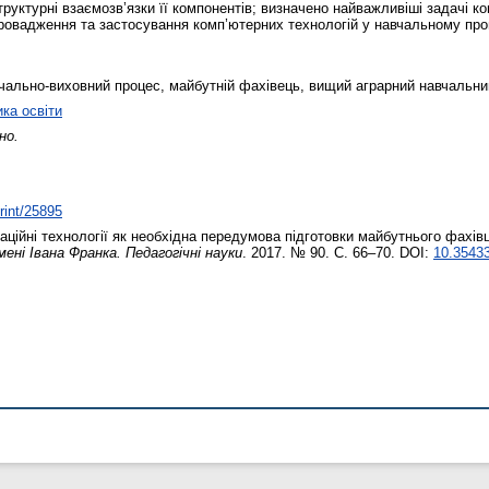
труктурні взаємозв’язки її компонентів; визначено найважливіші задачі ко
овадження та застосування комп’ютерних технологій у навчальному про
авчально-виховний процес, майбутній фахівець, вищий аграрний навчальни
ика освіти
но.
print/25895
ційні технології як необхідна передумова підготовки майбутнього фахів
ені Івана Франка. Педагогічні науки
. 2017. № 90. С. 66–70. DOI:
10.35433