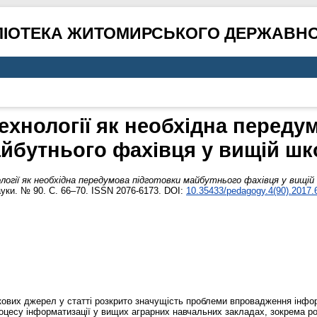
ЛІОТЕКА ЖИТОМИРСЬКОГО ДЕРЖАВНО
ехнології як необхідна переду
йбутнього фахівця у вищій шк
логії як необхідна передумова підготовки майбутнього фахівця у вищій 
науки. № 90. С. 66–70. ISSN 2076-6173. DOI:
10.35433/pedagogy.4(90).2017.
укових джерел у статті розкрито значущість проблеми впровадження інфо
оцесу інформатизації у вищих аграрних навчальних закладах, зокрема р