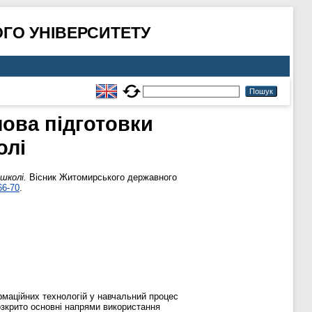
ГО УНІВЕРСИТЕТУ
мова підготовки
олі
школі.
Вісник Житомирського державного
66-70
.
рмаційних технологій у навчальний процес
озкрито основні напрями використання