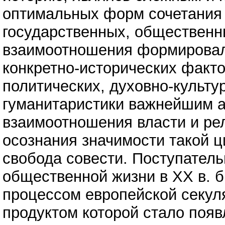
оптимальных форм сочетания 
государственных, общественн
взаимоотношения формировал
конкретно-исторических факто
политических, духовно-культу
гуманитаристики важнейшим а
взаимоотношения власти и ре
осознания значимости такой ц
свобода совести. Поступател
общественной жизни в XX в. 
процессом европейской секул
продуктом которой стало появ