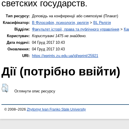
светских государств.
Тип ресурсу:
Доповідь на конференції або симпозіумі (Плакат)
Класифікатор:
B Філософія, психологія, релігія
>
BL Релігія
Відділи:
Факультет історії, права та публічного управління
>
Ка
Користувач:
Користувачі 1475 не знайдено.
Дата подачі:
04 Груд 2017 10:43
Оновлення:
04 Груд 2017 10:43
URI:
https://eprints.zu.edu.ua/id/eprint/25921
Дії ​​(потрібно ввійти)
Оглянути опис ресурсу
© 2008–2026
Zhytomyr Ivan Franko State University