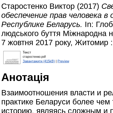
Старостенко Виктор
(2017)
Св
обеспечение прав человека в
Республике Беларусь.
In: Глоб
людського буття Міжнародна н
7 жовтня 2017 року, Житомир :
Текст
старостенко.pdf
Завантажити (415kB)
|
Preview
Анотація
Взаимоотношения власти и ре
практике Беларуси более че
историю, являясь сложным и 