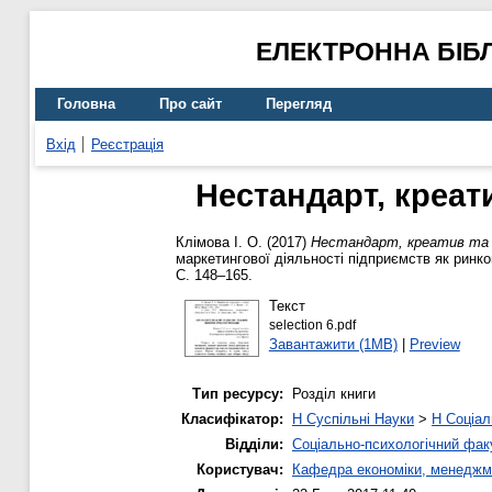
ЕЛЕКТРОННА БІБ
Головна
Про сайт
Перегляд
Вхід
Реєстрація
Нестандарт, креат
Клімова І. О.
(2017)
Нестандарт, креатив та е
маркетингової діяльності підприємств як ринков
С. 148–165.
Текст
selection 6.pdf
Завантажити (1MB)
|
Preview
Тип ресурсу:
Розділ книги
Класифікатор:
H Суспільні Науки
>
H Соціал
Відділи:
Соціально-психологічний фак
Користувач:
Кафедра економіки, менеджм