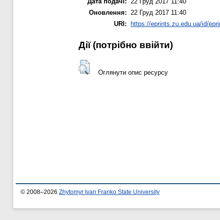
Дата подачі:
22 Груд 2017 11:40
Оновлення:
22 Груд 2017 11:40
URI:
https://eprints.zu.edu.ua/id/epr
Дії ​​(потрібно ввійти)
Оглянути опис ресурсу
© 2008–2026
Zhytomyr Ivan Franko State University