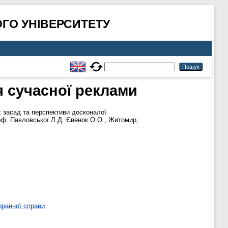
ГО УНІВЕРСИТЕТУ
я сучасної реклами
х засад та перспективи досконалої
проф. Павловської Л.Д. Євенок О.О., Житомир,
оранної справи