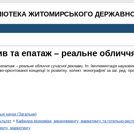
ЛІОТЕКА ЖИТОМИРСЬКОГО ДЕРЖАВНО
ив та епатаж – реальне обличч
патаж – реальне обличчя сучасної реклами.
In: Імплементація наукови
о-орієнтованої концепції їх розвитку: колект. монографія/ за заг. ред. 
ьні науки (Загальне)
ультет
>
Кафедра економіки, менеджменту, маркетингу та готельно-рест
енту, маркетингу