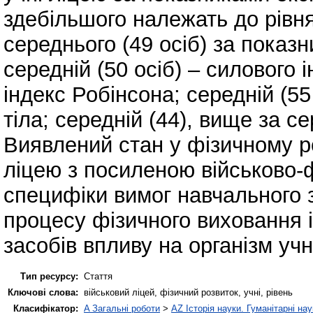
здебільшого належать до рівня
середнього (49 осіб) за показ
середній (50 осіб) – силового і
індекс Робінсона; середній (55
тіла; середній (44), вище за се
Виявлений стан у фізичному ро
ліцею з посиленою військово-
специфіки вимог навчального з
процесу фізичного виховання 
засобів впливу на організм учн
Тип ресурсу:
Стаття
Ключові слова:
військовий ліцей, фізичний розвиток, учні, рівень
Класифікатор:
A Загальні роботи
>
AZ Історія науки. Гуманітарні нау