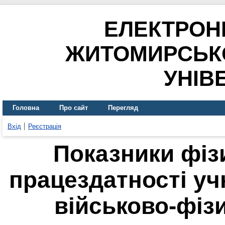
ЕЛЕКТРОН
ЖИТОМИРСЬК
УНІВ
Головна
Про сайт
Перегляд
Вхід
Реєстрація
Показники фіз
працездатності уч
військово-фіз