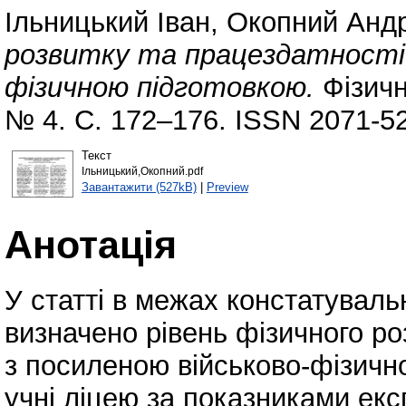
Ільницький Іван
,
Окопний Андр
розвитку та працездатності у
фізичною підготовкою.
Фізичн
№ 4. С. 172–176. ISSN 2071-5
Текст
Ільницький,Окопний.pdf
Завантажити (527kB)
|
Preview
Анотація
У статті в межах констатуваль
визначено рівень фізичного ро
з посиленою військово-фізичн
учні ліцею за показниками екс