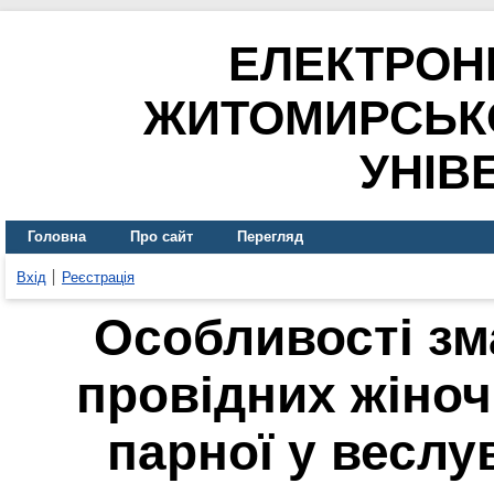
ЕЛЕКТРОН
ЖИТОМИРСЬК
УНІВ
Головна
Про сайт
Перегляд
Вхід
Реєстрація
Особливості зм
провідних жіноч
парної у веслу