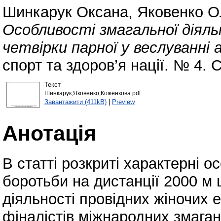
Шинкарук Оксана
,
Яковенко О
Особливості змагальної діяльн
четвірки парної у веслуванні 
спорт та здоров’я нації. № 4. 
Текст
Шинкарук,Яковенко,Коженкова.pdf
Завантажити (411kB)
|
Preview
Анотація
В статті розкриті характерні 
боротьби на дистанції 2000 м
діяльності провідних жіночих ек
фіналістів міжнародних змаган