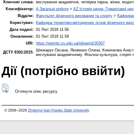
Ключові слова:
веслування академічне, четвірка парна, жінки, модел
Класифікатор:
A Загальні роботи
>
AZ Історія науки. Гуманітарні нау
Відділи:
Факультет фізичного виховання та спорту
>
Кафедра 
Користувач:
Кафедра теоретико-методичних основ фізичного вихо
Дата подачі:
01 Лют 2018 11:56
Оновлення:
01 Лют 2018 11:59
URI:
https://eprints.zu.edu.ua/id/eprint/26307
Шинкарук Оксана
,
Яковенко Олена
,
Коженкова Анаст
ДСТУ 8302:2015:
веслуванні академічному.
Фізична культура, спорт т
Дії ​​(потрібно ввійти)
Оглянути опис ресурсу
© 2008–2026
Zhytomyr Ivan Franko State University