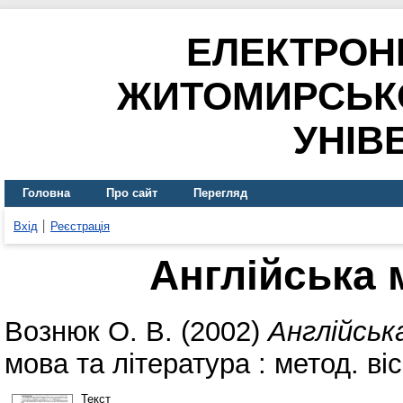
ЕЛЕКТРОН
ЖИТОМИРСЬК
УНІВ
Головна
Про сайт
Перегляд
Вхід
Реєстрація
Англійська 
Вознюк О. В.
(2002)
Англійськ
мова та література : метод. ві
Текст