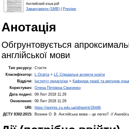
Английский язык.pdf
Завантажити (1MB)
|
Preview
Анотація
Обгрунтовується апроксималь
англійської мови
Тип ресурсу:
Стаття
Класифікатор:
L Освіта
>
LC Спеціальні аспекти освіти
Відділи:
Інститут педагогіки
>
Кафедра теорії та методик дошк
Користувач:
Олена Петрівна Сіваченко
Дата подачі:
09 Лют 2018 11:29
Оновлення:
09 Лют 2018 11:29
URI:
https://eprints.zu.edu.ua/id/eprint/26446
ДСТУ 8302:2015:
Вознюк О. В.
Англійська мова – це легко?.
// Англій