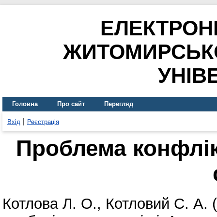
ЕЛЕКТРОН
ЖИТОМИРСЬК
УНІВ
Головна
Про сайт
Перегляд
Вхід
Реєстрація
Проблема конфлік
Котлова Л. О.
,
Котловий С. А.
(