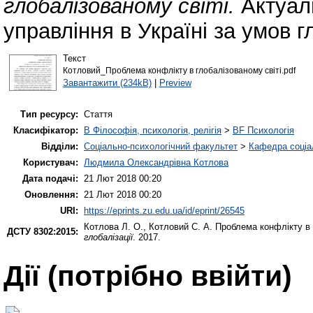
глобалізованому світі.
Актуаль
управління в Україні за умов гл
Текст
Котловий_Проблема конфлікту в глобалізованому світі.pdf
Завантажити (234kB)
|
Preview
Тип ресурсу:
Стаття
Класифікатор:
B Філософія, психологія, релігія
>
BF Психологія
Відділи:
Соціально-психологічний факультет
>
Кафедра соціал
Користувач:
Людмила Олександрівна Котлова
Дата подачі:
21 Лют 2018 00:20
Оновлення:
21 Лют 2018 00:20
URI:
https://eprints.zu.edu.ua/id/eprint/26545
Котлова Л. О.
,
Котловий С. А.
Проблема конфлікту в 
ДСТУ 8302:2015:
глобалізації
. 2017.
Дії ​​(потрібно ввійти)