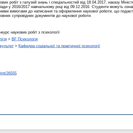
вих робіт з галузей знань і спеціальностей від 18.04.2017, наказу Мініст
іади у 2016/2017 навчальному році від 09.12.2016. Студенти можуть озн
овними вимогами до написання та оформлення наукової роботи, що подаєт
овних супровідних документів до наукової роботи.
нкурс наукових робіт з психології
ігія
>
BF Психологія
культет
>
Кафедра соціальної та практичної психології
rint/26555