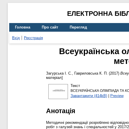
ЕЛЕКТРОННА БІБ
Головна
Про сайт
Перегляд
Вхід
Реєстрація
Всеукраїнська ол
мет
Загурська І. С.
,
Гавриловська К. П.
(2017)
Всеу
матеріал]
Текст
ВСЕУКРАЇНСЬКА ОЛІМПІАДА ТА К
Завантажити (414kB)
|
Preview
Анотація
Методичні рекомендації розроблено відповідно
робіт з галузей знань і спеціальностей у 2017