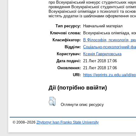
про Всеукраїнський конкурс студентських науко
проведення Всеукраїнської студентської олімп
Всеукраїнської олімпіади з психології та осн
містять додатки із шаблонами оформлення осн
Тип ресурсу:
Навчальний матеріал
Ключові слова:
Всеукраїнська олімпіада, ко
Класифікатор:
B Філософія, психологія, рел
Відділи:
Соціально-психологічний фа
Користувач:
Ксенія Гавриловська
Дата подачі:
21 Лют 2018 17:06
Оновлення:
21 Лют 2018 17:06
URI:
https://eprints.zu.edu.ua/id/ep
Дії ​​(потрібно ввійти)
Оглянути опис ресурсу
© 2008–2026
Zhytomyr Ivan Franko State University