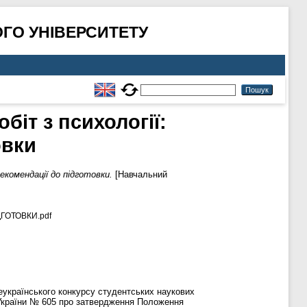
ГО УНІВЕРСИТЕТУ
біт з психології:
овки
екомендації до підготовки.
[Навчальний
ГОТОВКИ.pdf
еукраїнського конкурсу студентських наукових
ки України № 605 про затвердження Положення