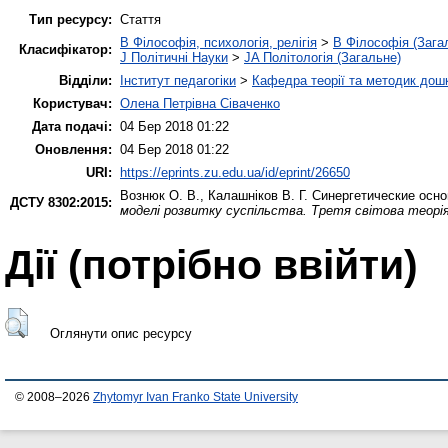
Тип ресурсу:
Стаття
B Філософія, психологія, релігія
>
B Філософія (Зага
Класифікатор:
J Політичні Науки
>
JA Політологія (Загальне)
Відділи:
Інститут педагогіки
>
Кафедра теорії та методик дошк
Користувач:
Олена Петрівна Сіваченко
Дата подачі:
04 Бер 2018 01:22
Оновлення:
04 Бер 2018 01:22
URI:
https://eprints.zu.edu.ua/id/eprint/26650
Вознюк О. В.
,
Калашніков В. Г.
Синергетические осно
ДСТУ 8302:2015:
моделі розвитку суспільства. Третя світова теорія 
Дії ​​(потрібно ввійти)
Оглянути опис ресурсу
© 2008–2026
Zhytomyr Ivan Franko State University