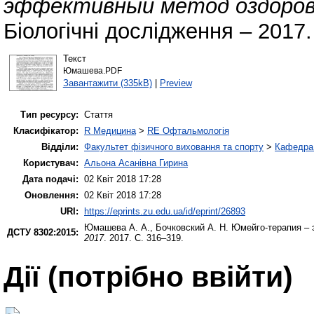
эффективный метод оздоровл
Біологічні дослідження – 2017.
Текст
Юмашева.PDF
Завантажити (335kB)
|
Preview
Тип ресурсу:
Стаття
Класифікатор:
R Медицина
>
RЕ Офтальмологія
Відділи:
Факультет фізичного виховання та спорту
>
Кафедра 
Користувач:
Альона Асанівна Гирина
Дата подачі:
02 Квіт 2018 17:28
Оновлення:
02 Квіт 2018 17:28
URI:
https://eprints.zu.edu.ua/id/eprint/26893
Юмашева А. А.
,
Бочковский А. Н.
Юмейго-терапия – 
ДСТУ 8302:2015:
2017
. 2017. С. 316–319.
Дії ​​(потрібно ввійти)