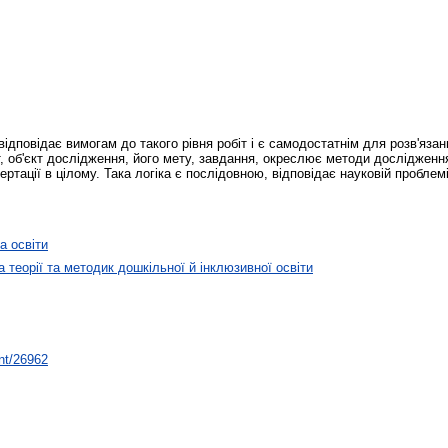
ідповідає вимогам до такого рівня робіт і є самодостатнім для розв'яза
, об'єкт дослідження, його мету, завдання, окреслює методи дослідженн
ртації в цілому. Така логіка є послідовною, відповідає науковій проблемі
а освіти
 теорії та методик дошкільної й інклюзивної освіти
int/26962