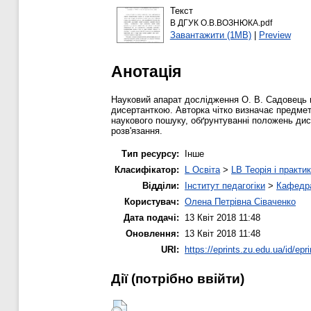
Текст
В ДГУК О.В.ВОЗНЮКА.pdf
Завантажити (1MB)
|
Preview
Анотація
Науковий апарат дослідження О. В. Садовець в
дисертанткою. Авторка чітко визначає предмет
наукового пошуку, обґрунтуванні положень дисе
розв'язання.
Тип ресурсу:
Інше
Класифікатор:
L Освіта
>
LB Теорія і практик
Відділи:
Інститут педагогіки
>
Кафедра
Користувач:
Олена Петрівна Сіваченко
Дата подачі:
13 Квіт 2018 11:48
Оновлення:
13 Квіт 2018 11:48
URI:
https://eprints.zu.edu.ua/id/epr
Дії ​​(потрібно ввійти)