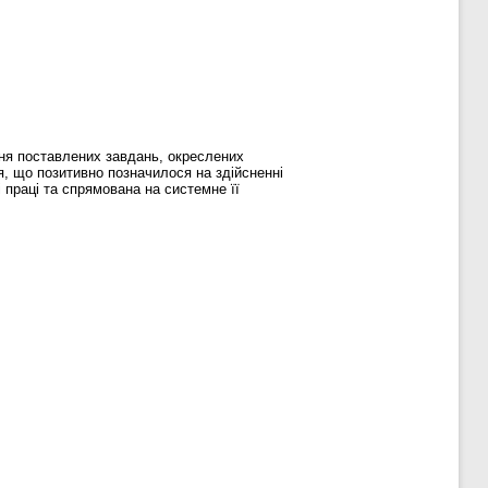
ння поставлених завдань, окреслених
я, що позитивно позначилося на здійсненні
 праці та спрямована на системне її