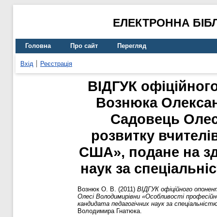
ЕЛЕКТРОННА БІБ
Головна
Про сайт
Перегляд
Вхід
Реєстрація
ВІДГУК офіційного
Вознюка Олексан
Садовець Олес
розвитку вчителів
США», подане на зд
наук за спеціальніс
Вознюк О. В.
(2011)
ВІДГУК офіційного опонен
Олесі Володимирівни «Особливості професійно
кандидата педагогічних наук за спеціальністю
Володимира Гнатюка.