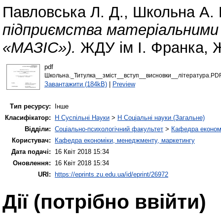
Павловська Л. Д.
,
Школьна А. 
підприємства матеріальними
«МАЗІС»).
ЖДУ ім І. Франка, 
pdf
Школьна._Титулка__зміст__вступ__висновки__література.PD
Завантажити (184kB)
|
Preview
Тип ресурсу:
Інше
Класифікатор:
H Суспільні Науки
>
H Соціальні науки (Загальне)
Відділи:
Соціально-психологічний факультет
>
Кафедра економі
Користувач:
Кафедра економіки, менеджменту, маркетингу
Дата подачі:
16 Квіт 2018 15:34
Оновлення:
16 Квіт 2018 15:34
URI:
https://eprints.zu.edu.ua/id/eprint/26972
Дії ​​(потрібно ввійти)