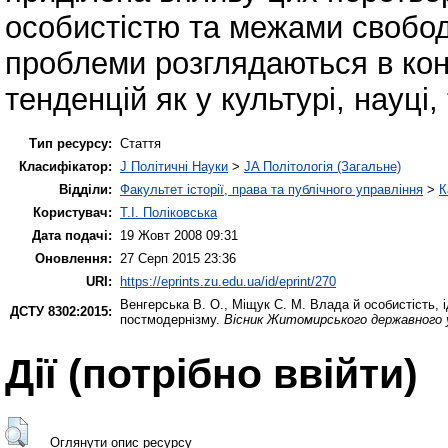
особистістю та межами свободи
проблеми розглядаються в кон
тенденцій як у культурі, науці,
Тип ресурсу:
Стаття
Класифікатор:
J Політичні Науки
>
JA Політологія (Загальне)
Відділи:
Факультет історії, права та публічного управління
>
К
Користувач:
Т.І. Поліковська
Дата подачі:
19 Жовт 2008 09:31
Оновлення:
27 Серп 2015 23:36
URI:
https://eprints.zu.edu.ua/id/eprint/270
Венгерська В. О.
,
Міщук С. М.
Влада й особистість, і
ДСТУ 8302:2015:
постмодернізму.
Вісник Житомирського державного у
Дії ​​(потрібно ввійти)
Оглянути опис ресурсу