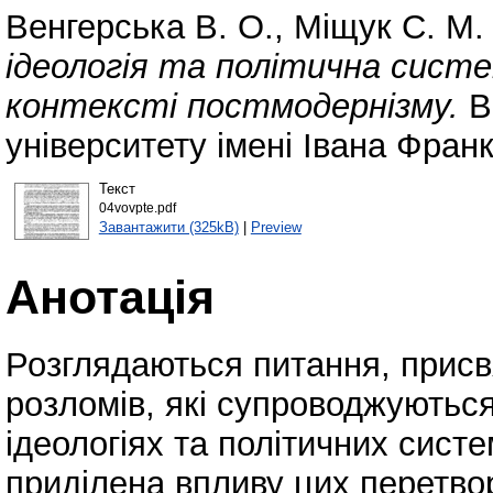
Венгерська В. О.
,
Міщук С. М.
ідеологія та політична сист
контексті постмодернізму.
В
університету імені Івана Франк
Текст
04vovpte.pdf
Завантажити (325kB)
|
Preview
Анотація
Розглядаються питання, присв
розломів, які супроводжуютьс
ідеологіях та політичних сист
приділена впливу цих перетво